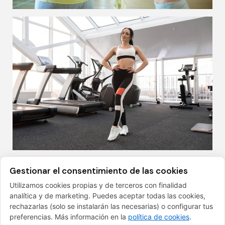
Gestionar el consentimiento de las cookies
Utilizamos cookies propias y de terceros con finalidad
FINANCIADO POR LA UNIÓN EUROPEA CON EL
analítica y de marketing. Puedes aceptar todas las cookies,
PROGRAMA KIT DIGITAL POR LOS FONDOS NEXT
rechazarlas (solo se instalarán las necesarias) o configurar tus
GENERATION (EU) DEL MECANISMO DE
preferencias. Más información en la
política de cookies
.