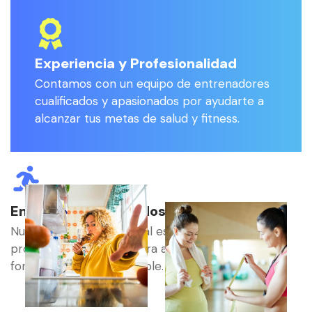
Experiencia y Profesionalidad
Contamos con un equipo de entrenadores
cualificados y apasionados por ayudarte a
alcanzar tus metas de salud y fitness.
Enfoque en Resultados
Nuestro objetivo principal es que veas y sientas el
progreso. Te guiamos para alcanzar tus metas de
forma efectiva y sostenible.