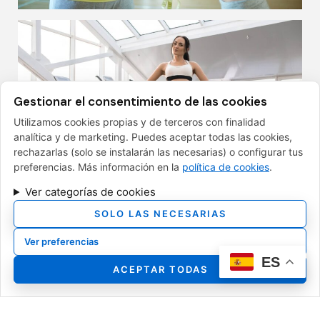
Gestionar el consentimiento de las cookies
Utilizamos cookies propias y de terceros con finalidad
analítica y de marketing. Puedes aceptar todas las cookies,
rechazarlas (solo se instalarán las necesarias) o configurar tus
preferencias. Más información en la
política de cookies
.
Ver categorías de cookies
SOLO LAS NECESARIAS
Ver preferencias
ES
FINANCIADO POR LA UNIÓN EUROPEA CON EL
ACEPTAR TODAS
PROGRAMA KIT DIGITAL POR LOS FONDOS NEXT
GENERATION (EU) DEL MECANISMO DE